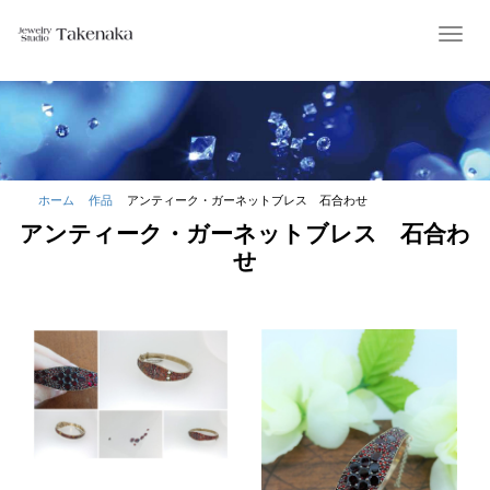
T
o
g
g
l
e
n
a
ホーム
作品
アンティーク・ガーネットブレス 石合わせ
v
アンティーク・ガーネットブレス 石合わ
i
g
せ
a
t
i
o
n