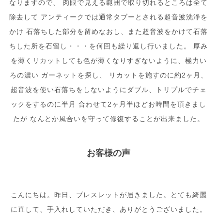
なりますので、 肉眼で見える範囲で取り切れるところは全て
除去して アンティークでは通常タブーとされる超音波洗浄を
かけ 石落ちした部分を留めなおし、また超音波をかけて石落
ちした所を石留し・・・を何回も繰り返し行いました。 厚み
を薄くリカットしても色が薄くなりすぎないように、極力い
ろの濃い ガーネットを探し、 リカットを施すのに約2ヶ月、
超音波を使い石落ちをしないようにダブル、トリプルでチェ
ックをするのに半月 合わせて2ヶ月半ほどお時間を頂きまし
たが なんとか風合いを守って修復することが出来ました。
お客様の声
こんにちは。昨日、ブレスレットが届きました。とても綺麗
に直して、手入れしていただき、ありがとうございました。