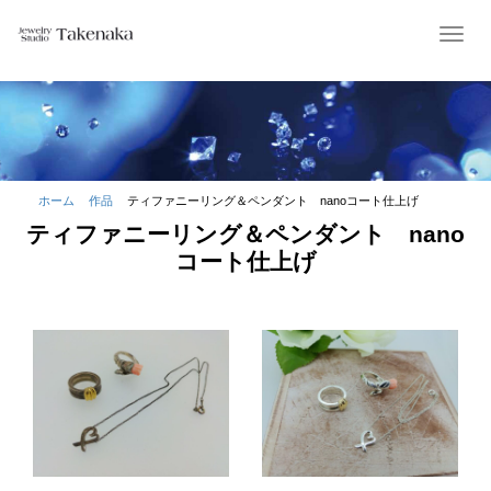
T
o
g
g
l
e
n
a
ホーム
作品
ティファニーリング＆ペンダント nanoコート仕上げ
v
ティファニーリング＆ペンダント nano
i
g
コート仕上げ
a
t
i
o
n